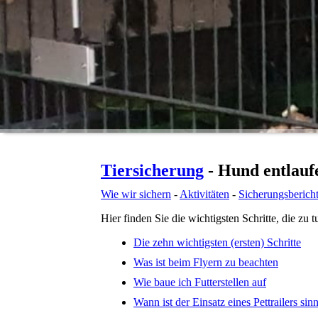
Tiersicherung
- Hund entlauf
Wie wir sichern
-
Aktivitäten
-
Sicherungsberich
Hier finden Sie die wichtigsten Schritte, die zu
Die zehn wichtigsten (ersten) Schritte
Was ist beim Flyern zu beachten
Wie baue ich Futterstellen auf
Wann ist der Einsatz eines Pettrailers sin