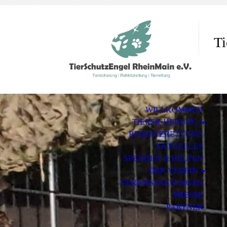
Ti
WILLKOMMEN
TIERSICHERUNG
REHKITZRETTUNG
AKTUELLES
SPENDEN & HELFEN
DER VEREIN
VERANSTALTUNGEN
PRESSE
PARTNER