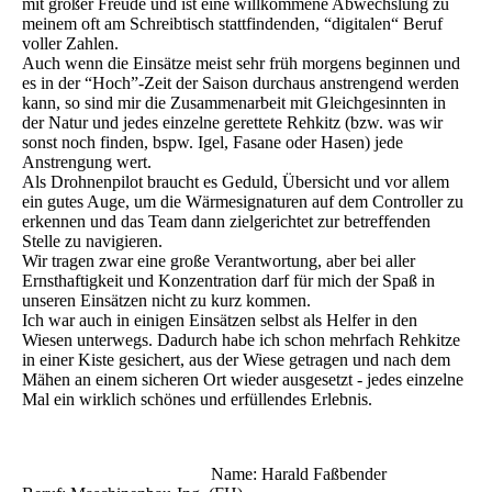
mit großer Freude und ist eine willkommene Abwechslung zu
meinem oft am Schreibtisch stattfindenden, “digitalen“ Beruf
voller Zahlen.
Auch wenn die Einsätze meist sehr früh morgens beginnen und
es in der “Hoch”-Zeit der Saison durchaus anstrengend werden
kann, so sind mir die Zusammenarbeit mit Gleichgesinnten in
der Natur und jedes einzelne gerettete Rehkitz (bzw. was wir
sonst noch finden, bspw. Igel, Fasane oder Hasen) jede
Anstrengung wert.
Als Drohnenpilot braucht es Geduld, Übersicht und vor allem
ein gutes Auge, um die Wärmesignaturen auf dem Controller zu
erkennen und das Team dann zielgerichtet zur betreffenden
Stelle zu navigieren.
Wir tragen zwar eine große Verantwortung, aber bei aller
Ernsthaftigkeit und Konzentration darf für mich der Spaß in
unseren Einsätzen nicht zu kurz kommen.
Ich war auch in einigen Einsätzen selbst als Helfer in den
Wiesen unterwegs. Dadurch habe ich schon mehrfach Rehkitze
in einer Kiste gesichert, aus der Wiese getragen und nach dem
Mähen an einem sicheren Ort wieder ausgesetzt - jedes einzelne
Mal ein wirklich schönes und erfüllendes Erlebnis.
Name: Harald Faßbender