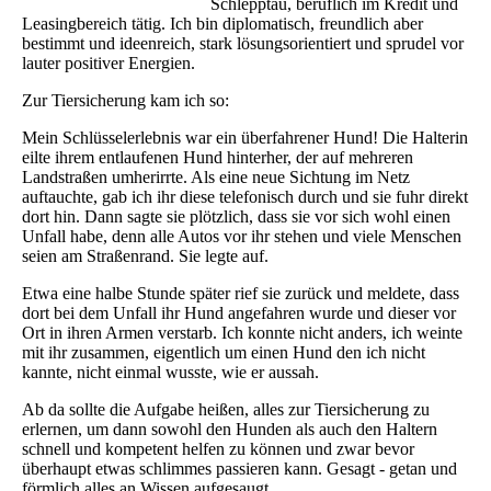
Schlepptau, beruflich im Kredit und
Leasingbereich tätig. Ich bin diplomatisch, freundlich aber
bestimmt und ideenreich, stark lösungsorientiert und sprudel vor
lauter positiver Energien.
Zur Tiersicherung kam ich so:
Mein Schlüsselerlebnis war ein überfahrener Hund! Die Halterin
eilte ihrem entlaufenen Hund hinterher, der auf mehreren
Landstraßen umherirrte. Als eine neue Sichtung im Netz
auftauchte, gab ich ihr diese telefonisch durch und sie fuhr direkt
dort hin. Dann sagte sie plötzlich, dass sie vor sich wohl einen
Unfall habe, denn alle Autos vor ihr stehen und viele Menschen
seien am Straßenrand. Sie legte auf.
Etwa eine halbe Stunde später rief sie zurück und meldete, dass
dort bei dem Unfall ihr Hund angefahren wurde und dieser vor
Ort in ihren Armen verstarb. Ich konnte nicht anders, ich weinte
mit ihr zusammen, eigentlich um einen Hund den ich nicht
kannte, nicht einmal wusste, wie er aussah.
Ab da sollte die Aufgabe heißen, alles zur Tiersicherung zu
erlernen, um dann sowohl den Hunden als auch den Haltern
schnell und kompetent helfen zu können und zwar bevor
überhaupt etwas schlimmes passieren kann. Gesagt - getan und
förmlich alles an Wissen aufgesaugt.