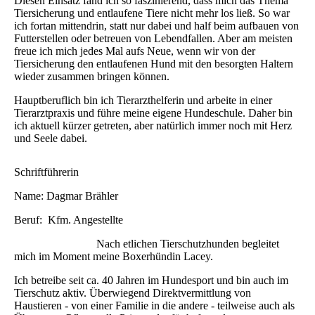
Diesen Einsatz fand ich so faszinierend, dass mich das Thema
Tiersicherung und entlaufene Tiere nicht mehr los ließ. So war
ich fortan mittendrin, statt nur dabei und half beim aufbauen von
Futterstellen oder betreuen von Lebendfallen. Aber am meisten
freue ich mich jedes Mal aufs Neue, wenn wir von der
Tiersicherung den entlaufenen Hund mit den besorgten Haltern
wieder zusammen bringen können.
Hauptberuflich bin ich Tierarzthelferin und arbeite in einer
Tierarztpraxis und führe meine eigene Hundeschule. Daher bin
ich aktuell kürzer getreten, aber natürlich immer noch mit Herz
und Seele dabei.
Schriftführerin
Name: Dagmar Brähler
Beruf: Kfm. Angestellte
Nach etlichen Tierschutzhunden begleitet
mich im Moment meine Boxerhündin Lacey.
Ich betreibe seit ca. 40 Jahren im Hundesport und bin auch im
Tierschutz aktiv. Überwiegend Direktvermittlung von
Haustieren - von einer Familie in die andere - teilweise auch als