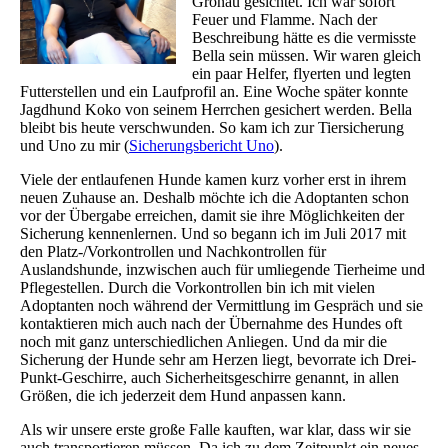
Gronau gesichtet. Ich war sofort
Feuer und Flamme. Nach der
Beschreibung hätte es die vermisste
Bella sein müssen. Wir waren gleich
ein paar Helfer, flyerten und legten
Futterstellen und ein Laufprofil an. Eine Woche später konnte
Jagdhund Koko von seinem Herrchen gesichert werden. Bella
bleibt bis heute verschwunden. So kam ich zur Tiersicherung
und Uno zu mir (
Sicherungsbericht Uno
).
Viele der entlaufenen Hunde kamen kurz vorher erst in ihrem
neuen Zuhause an. Deshalb möchte ich die Adoptanten schon
vor der Übergabe erreichen, damit sie ihre Möglichkeiten der
Sicherung kennenlernen. Und so begann ich im Juli 2017 mit
den Platz-/Vorkontrollen und Nachkontrollen für
Auslandshunde, inzwischen auch für umliegende Tierheime und
Pflegestellen. Durch die Vorkontrollen bin ich mit vielen
Adoptanten noch während der Vermittlung im Gespräch und sie
kontaktieren mich auch nach der Übernahme des Hundes oft
noch mit ganz unterschiedlichen Anliegen. Und da mir die
Sicherung der Hunde sehr am Herzen liegt, bevorrate ich Drei-
Punkt-Geschirre, auch Sicherheitsgeschirre genannt, in allen
Größen, die ich jederzeit dem Hund anpassen kann.
Als wir unsere erste große Falle kauften, war klar, dass wir sie
auch transportieren müssen. Da ich zu dem Zeitpunkt ein neues