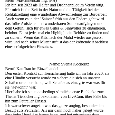
Beruf: Maschinenbau-Ing. (FH)
Ich bin seit 2023 als Helfer und Drohnenpilot im Verein tätig.
Für mich ist die Zeit in der Natur und die Tätigkeit bei der
Rehkitzrettung eine wunderbare Abwechselung zur Büroarbeit.
Auch wenn es in der "Saison" früh aus den Federn geht wird
das frühe Aufstehen mit wunderbaren Sonnenaufgängen und
dem Gefühl, sich für etwas Gutes & Sinnvolles zu engagieren,
belohnt. Es ist jedes mal ein Highlight ein Rehkitz zu finden und
zu sichern. Wenn das Kitz nach der Mahd wieder ausgesetzt
wird und nach seiner Mutter ruft ist das der krönende Abschluss
eines erfolgreichen Einsatzes.
Name: Svenja Köckeritz
Beruf: Kauffrau im Einzelhandel
Den ersten Kontakt zur Tiersicherung hatte ich im Jahr 2020, als
eine Hündin versucht wurde zu sichern die sich an unseren
Schafen orientiert hatte, weil Schafe das einzigste war was für
sie "gewohnt" war.
Hier habe ich situtaionsbedingt sämtliche erste Einblicke zum
Thema Tiersicherung bekommen, von LiveCam, über Falle bis
hin zum Pettrailer Einsatz.
Ich war schwer angetan was das ganze anging, besonders im
Bezug aufs Pettrailen. Als mir dann noch näher gelegt wurde
dass jeder Hund das lernen kann, und bei mir schwer dass