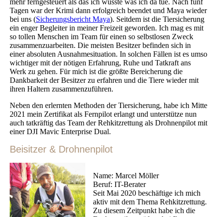
mehr ferngesteuert als das ich wusste was ich da tue. Nach fünf
Tagen war der Krimi dann erfolgreich beendet und Maya wieder
bei uns (
Sicherungsbericht Maya
). Seitdem ist die Tiersicherung
ein enger Begleiter in meiner Freizeit geworden. Ich mag es mit
so tollen Menschen im Team für einen so selbstlosen Zweck
zusammenzuarbeiten. Die meisten Besitzer befinden sich in
einer absoluten Ausnahmesituation. In solchen Fällen ist es umso
wichtiger mit der nötigen Erfahrung, Ruhe und Tatkraft ans
Werk zu gehen. Für mich ist die größte Bereicherung die
Dankbarkeit der Besitzer zu erfahren und die Tiere wieder mit
ihren Haltern zusammenzuführen.
Neben den erlernten Methoden der Tiersicherung, habe ich Mitte
2021 mein Zertifikat als Fernpilot erlangt und unterstütze nun
auch tatkräftig das Team der Rehkitzrettung als Drohnenpilot mit
einer DJI Mavic Enterprise Dual.
Beisitzer & Drohnenpilot
Name: Marcel Möller
Beruf: IT-Berater
Seit Mai 2020 beschäftige ich mich
aktiv mit dem Thema Rehkitzrettung.
Zu diesem Zeitpunkt habe ich die