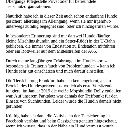
Übergangs-Pflegestelle Privat oder für befreundete
Tierschutzorganisationen.
Natürlich habe ich in dieser Zeit auch schon entlaufene Hunde
gesichert, allerdings im Alleingang, wenn sie mir irgendwo
unterwegs zufällig begegnet sind, oder ich hinzugerufen wurde.
In besonderer Erinnerung sind mir da zwei Hunde (läufige
kleine Mischlingshündin und ein Setter-Rüde) in der U-Bahn
geblieben, die immer von Endstation zu Endstation mitfuhren
oder ein Rottweiler auf dem Mittelstreifen der A66.
Durch meine langjährigen Erfahrungen im Hundesport –
besonders als Trainerin 'auch von Problemhunden' – kann ich
Hunde sehr gut einschätzen und mich darauf einstellen.
Die Tiersicherung Frankfurt habe ich kennengelernt, als im
Bereich des Hundesportvereins, wo ich als erste Vorsitzende
fungiere, im Januar 2019 die weiße Mopshündin Dolly entlaufen
war. Auf unserem Parkplatz war damals der Treffpunkt für den
Einsatz von Suchhunden. Leider wurde die Hündin damals nicht
gefunden.
Künftig habe ich dann die Aktivitäten der Tiersicherung in
Facebook verfolgt und beim Gassigehen genauer hingeschaut,
wenn ich wusste, dass in der Nähe ein Hund vermisst wurde.