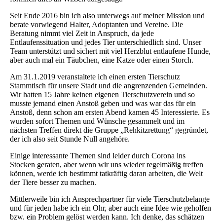
Seit Ende 2016 bin ich also unterwegs auf meiner Mission und
berate vorwiegend Halter, Adoptanten und Vereine. Die
Beratung nimmt viel Zeit in Anspruch, da jede
Entlaufenssituation und jedes Tier unterschiedlich sind. Unser
Team unterstützt und sichert mit viel Herzblut entlaufene Hunde,
aber auch mal ein Täubchen, eine Katze oder einen Storch.
Am 31.1.2019 veranstaltete ich einen ersten Tierschutz
Stammtisch für unsere Stadt und die angrenzenden Gemeinden.
Wir hatten 15 Jahre keinen eigenen Tierschutzverein und so
musste jemand einen Anstoß geben und was war das für ein
Anstoß, denn schon am ersten Abend kamen 45 Interessierte. Es
wurden sofort Themen und Wünsche gesammelt und im
nächsten Treffen direkt die Gruppe „Rehkitzrettung“ gegründet,
der ich also seit Stunde Null angehöre.
Einige interessante Themen sind leider durch Corona ins
Stocken geraten, aber wenn wir uns wieder regelmäßig treffen
können, werde ich bestimmt tatkräftig daran arbeiten, die Welt
der Tiere besser zu machen.
Mittlerweile bin ich Ansprechpartner für viele Tierschutzbelange
und für jeden habe ich ein Ohr, aber auch eine Idee wie geholfen
bzw. ein Problem gelöst werden kann. Ich denke, das schätzen