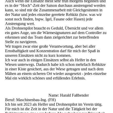
Auch wenn die Einsätze meist sehr früh morgens beginnen und
es in der “Hoch”-Zeit der Saison durchaus anstrengend werden
kann, so sind mir die Zusammenarbeit mit Gleichgesinnten in
der Natur und jedes einzelne gerettete Rehkitz (bzw. was wir
sonst noch finden, bspw. Igel, Fasane oder Hasen) jede
Anstrengung wert.
Als Drohnenpilot braucht es Geduld, Übersicht und vor allem
ein gutes Auge, um die Wärmesignaturen auf dem Controller zu
erkennen und das Team dann zielgerichtet zur betreffenden
Stelle zu navigieren.
Wir tragen zwar eine große Verantwortung, aber bei aller
Ernsthaftigkeit und Konzentration darf für mich der Spaß in
unseren Einsätzen nicht zu kurz kommen.
Ich war auch in einigen Einsätzen selbst als Helfer in den
Wiesen unterwegs. Dadurch habe ich schon mehrfach Rehkitze
in einer Kiste gesichert, aus der Wiese getragen und nach dem
Mähen an einem sicheren Ort wieder ausgesetzt - jedes einzelne
Mal ein wirklich schönes und erfüllendes Erlebnis.
Name: Harald Faßbender
Beruf: Maschinenbau-Ing. (FH)
Ich bin seit 2023 als Helfer und Drohnenpilot im Verein tätig.
Für mich ist die Zeit in der Natur und die Tätigkeit bei der