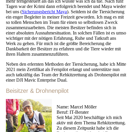
mehr ferngesteuert als das ich wusste was ich da tue. Nach fünf
Tagen war der Krimi dann erfolgreich beendet und Maya wieder
bei uns (
Sicherungsbericht Maya
). Seitdem ist die Tiersicherung
ein enger Begleiter in meiner Freizeit geworden. Ich mag es mit
so tollen Menschen im Team für einen so selbstlosen Zweck
zusammenzuarbeiten. Die meisten Besitzer befinden sich in
einer absoluten Ausnahmesituation. In solchen Fällen ist es umso
wichtiger mit der nötigen Erfahrung, Ruhe und Tatkraft ans
Werk zu gehen. Für mich ist die größte Bereicherung die
Dankbarkeit der Besitzer zu erfahren und die Tiere wieder mit
ihren Haltern zusammenzuführen.
Neben den erlernten Methoden der Tiersicherung, habe ich Mitte
2021 mein Zertifikat als Fernpilot erlangt und unterstütze nun
auch tatkräftig das Team der Rehkitzrettung als Drohnenpilot mit
einer DJI Mavic Enterprise Dual.
Beisitzer & Drohnenpilot
Name: Marcel Möller
Beruf: IT-Berater
Seit Mai 2020 beschäftige ich mich
aktiv mit dem Thema Rehkitzrettung.
Zu diesem Zeitpunkt habe ich die