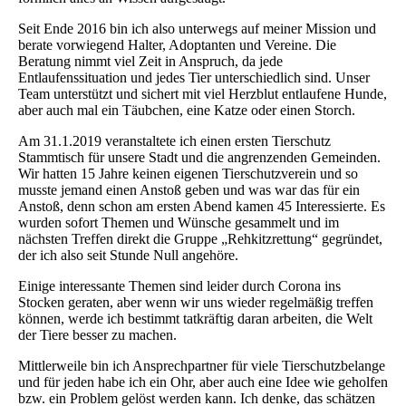
Seit Ende 2016 bin ich also unterwegs auf meiner Mission und
berate vorwiegend Halter, Adoptanten und Vereine. Die
Beratung nimmt viel Zeit in Anspruch, da jede
Entlaufenssituation und jedes Tier unterschiedlich sind. Unser
Team unterstützt und sichert mit viel Herzblut entlaufene Hunde,
aber auch mal ein Täubchen, eine Katze oder einen Storch.
Am 31.1.2019 veranstaltete ich einen ersten Tierschutz
Stammtisch für unsere Stadt und die angrenzenden Gemeinden.
Wir hatten 15 Jahre keinen eigenen Tierschutzverein und so
musste jemand einen Anstoß geben und was war das für ein
Anstoß, denn schon am ersten Abend kamen 45 Interessierte. Es
wurden sofort Themen und Wünsche gesammelt und im
nächsten Treffen direkt die Gruppe „Rehkitzrettung“ gegründet,
der ich also seit Stunde Null angehöre.
Einige interessante Themen sind leider durch Corona ins
Stocken geraten, aber wenn wir uns wieder regelmäßig treffen
können, werde ich bestimmt tatkräftig daran arbeiten, die Welt
der Tiere besser zu machen.
Mittlerweile bin ich Ansprechpartner für viele Tierschutzbelange
und für jeden habe ich ein Ohr, aber auch eine Idee wie geholfen
bzw. ein Problem gelöst werden kann. Ich denke, das schätzen