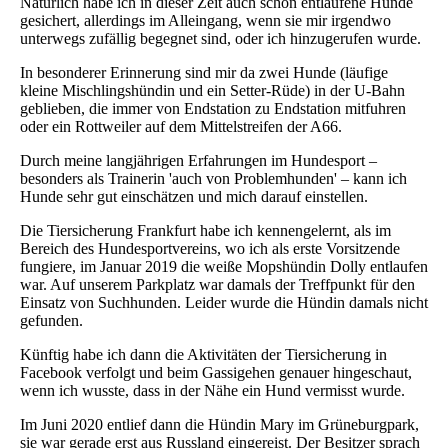
Natürlich habe ich in dieser Zeit auch schon entlaufene Hunde
gesichert, allerdings im Alleingang, wenn sie mir irgendwo
unterwegs zufällig begegnet sind, oder ich hinzugerufen wurde.
In besonderer Erinnerung sind mir da zwei Hunde (läufige
kleine Mischlingshündin und ein Setter-Rüde) in der U-Bahn
geblieben, die immer von Endstation zu Endstation mitfuhren
oder ein Rottweiler auf dem Mittelstreifen der A66.
Durch meine langjährigen Erfahrungen im Hundesport –
besonders als Trainerin 'auch von Problemhunden' – kann ich
Hunde sehr gut einschätzen und mich darauf einstellen.
Die Tiersicherung Frankfurt habe ich kennengelernt, als im
Bereich des Hundesportvereins, wo ich als erste Vorsitzende
fungiere, im Januar 2019 die weiße Mopshündin Dolly entlaufen
war. Auf unserem Parkplatz war damals der Treffpunkt für den
Einsatz von Suchhunden. Leider wurde die Hündin damals nicht
gefunden.
Künftig habe ich dann die Aktivitäten der Tiersicherung in
Facebook verfolgt und beim Gassigehen genauer hingeschaut,
wenn ich wusste, dass in der Nähe ein Hund vermisst wurde.
Im Juni 2020 entlief dann die Hündin Mary im Grüneburgpark,
sie war gerade erst aus Russland eingereist. Der Besitzer sprach