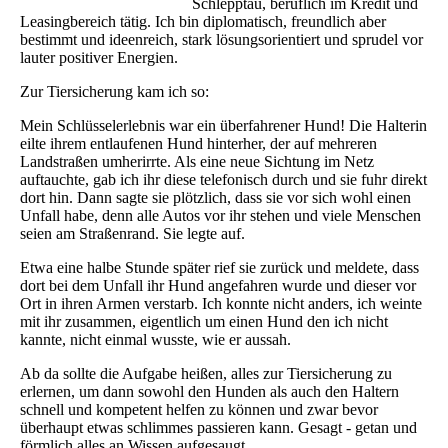
Schlepptau, beruflich im Kredit und
Leasingbereich tätig. Ich bin diplomatisch, freundlich aber
bestimmt und ideenreich, stark lösungsorientiert und sprudel vor
lauter positiver Energien.
Zur Tiersicherung kam ich so:
Mein Schlüsselerlebnis war ein überfahrener Hund! Die Halterin
eilte ihrem entlaufenen Hund hinterher, der auf mehreren
Landstraßen umherirrte. Als eine neue Sichtung im Netz
auftauchte, gab ich ihr diese telefonisch durch und sie fuhr direkt
dort hin. Dann sagte sie plötzlich, dass sie vor sich wohl einen
Unfall habe, denn alle Autos vor ihr stehen und viele Menschen
seien am Straßenrand. Sie legte auf.
Etwa eine halbe Stunde später rief sie zurück und meldete, dass
dort bei dem Unfall ihr Hund angefahren wurde und dieser vor
Ort in ihren Armen verstarb. Ich konnte nicht anders, ich weinte
mit ihr zusammen, eigentlich um einen Hund den ich nicht
kannte, nicht einmal wusste, wie er aussah.
Ab da sollte die Aufgabe heißen, alles zur Tiersicherung zu
erlernen, um dann sowohl den Hunden als auch den Haltern
schnell und kompetent helfen zu können und zwar bevor
überhaupt etwas schlimmes passieren kann. Gesagt - getan und
förmlich alles an Wissen aufgesaugt.