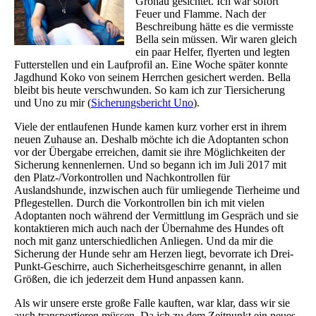
Gronau gesichtet. Ich war sofort
Feuer und Flamme. Nach der
Beschreibung hätte es die vermisste
Bella sein müssen. Wir waren gleich
ein paar Helfer, flyerten und legten
Futterstellen und ein Laufprofil an. Eine Woche später konnte
Jagdhund Koko von seinem Herrchen gesichert werden. Bella
bleibt bis heute verschwunden. So kam ich zur Tiersicherung
und Uno zu mir (
Sicherungsbericht Uno
).
Viele der entlaufenen Hunde kamen kurz vorher erst in ihrem
neuen Zuhause an. Deshalb möchte ich die Adoptanten schon
vor der Übergabe erreichen, damit sie ihre Möglichkeiten der
Sicherung kennenlernen. Und so begann ich im Juli 2017 mit
den Platz-/Vorkontrollen und Nachkontrollen für
Auslandshunde, inzwischen auch für umliegende Tierheime und
Pflegestellen. Durch die Vorkontrollen bin ich mit vielen
Adoptanten noch während der Vermittlung im Gespräch und sie
kontaktieren mich auch nach der Übernahme des Hundes oft
noch mit ganz unterschiedlichen Anliegen. Und da mir die
Sicherung der Hunde sehr am Herzen liegt, bevorrate ich Drei-
Punkt-Geschirre, auch Sicherheitsgeschirre genannt, in allen
Größen, die ich jederzeit dem Hund anpassen kann.
Als wir unsere erste große Falle kauften, war klar, dass wir sie
auch transportieren müssen. Da ich zu dem Zeitpunkt ein neues