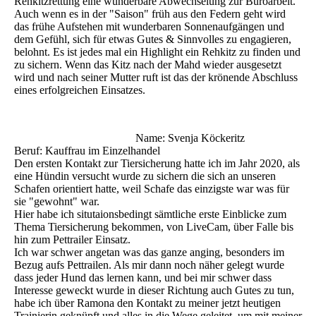
Rehkitzrettung eine wunderbare Abwechselung zur Büroarbeit.
Auch wenn es in der "Saison" früh aus den Federn geht wird
das frühe Aufstehen mit wunderbaren Sonnenaufgängen und
dem Gefühl, sich für etwas Gutes & Sinnvolles zu engagieren,
belohnt. Es ist jedes mal ein Highlight ein Rehkitz zu finden und
zu sichern. Wenn das Kitz nach der Mahd wieder ausgesetzt
wird und nach seiner Mutter ruft ist das der krönende Abschluss
eines erfolgreichen Einsatzes.
Name: Svenja Köckeritz
Beruf: Kauffrau im Einzelhandel
Den ersten Kontakt zur Tiersicherung hatte ich im Jahr 2020, als
eine Hündin versucht wurde zu sichern die sich an unseren
Schafen orientiert hatte, weil Schafe das einzigste war was für
sie "gewohnt" war.
Hier habe ich situtaionsbedingt sämtliche erste Einblicke zum
Thema Tiersicherung bekommen, von LiveCam, über Falle bis
hin zum Pettrailer Einsatz.
Ich war schwer angetan was das ganze anging, besonders im
Bezug aufs Pettrailen. Als mir dann noch näher gelegt wurde
dass jeder Hund das lernen kann, und bei mir schwer dass
Interesse geweckt wurde in dieser Richtung auch Gutes zu tun,
habe ich über Ramona den Kontakt zu meiner jetzt heutigen
Trainierin geknüpft und alles in die Wege geleitet, um mit meiner