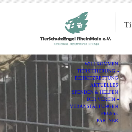
Ti
WILLKOMMEN
TIERSICHERUNG
REHKITZRETTUNG
AKTUELLES
SPENDEN & HELFEN
DER VEREIN
VERANSTALTUNGEN
PRESSE
PARTNER