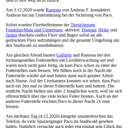
fand er den Weg nicht zurück.
Am 3.12.2020 wurde
Ramona
von Andreas F. kontaktiert.
Andreas bat um Unterstützung bei der Sicherung von Paco.
Sofort wurden Flyerhelferinnen der
Tiersicherung
Frankfurt/Main und Umgebung
aktiviert.
Dagmar
,
Heike
und
Janina
druckten endlos Flyer und fingen sofort an alle
gedruckten Flyer aufzuhängen und die gesamte Umgebung um
den Stadtwald zu sensibilisieren.
Am gleichen Abend bauten
Gabriele
und Ramona bei den
Sichtungsstellen Futterstellen mit Liveüberwachung auf und
waren noch nicht ganz fertig, da kam Paco schon zu einer der
Futterstellen zum fressen. Wir füllten noch in der Nacht die
Futterstelle wieder auf und fuhren dann nach getaner Arbeit
nach Hause. Auf der Livekamera konnten wir sehen, dass Paco
auch ein 2tes mal zu dieser Futterstelle kam und futterte. Die
restliche Nacht hielten uns aber 2 Jungfüchse wach, weil sie sich
offensichtlich über das viele lecker Futter freuten. Auch an der
anderen Futterstelle erschien Paco in dieser Nacht 2x zum
fressen.
Am nächsten Tag (4.12.2020) klingelte ununterbrochen das
Telefon, da viele Spaziergänger Paco im Stadtwald gesehen
hatten. Natürlich versuchte auch jeder erst einmal sein Glück ihn